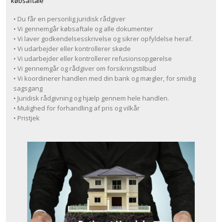
købsaftale
• Du får en personlig juridisk rådgiver
• Vi gennemgår købsaftale og alle dokumenter
• Vi laver godkendelsesskrivelse og sikrer opfyldelse heraf.
• Vi udarbejder eller kontrollerer skøde
• Vi udarbejder eller kontrollerer refusionsopgørelse
• Vi gennemgår og rådgiver om forsikringstilbud
• Vi koordinerer handlen med din bank og mægler, for smidig
sagsgang
• Juridisk rådgivning og hjælp gennem hele handlen.
• Mulighed for forhandling af pris og vilkår
• Pristjek