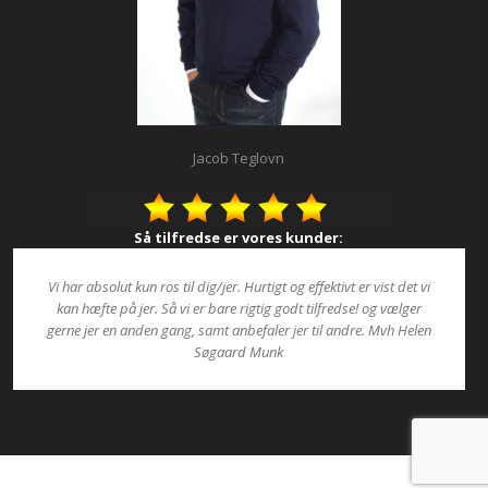
Jacob Teglovn
Så tilfredse er vores kunder:
Vi har absolut kun ros til dig/jer. Hurtigt og effektivt er vist det vi
kan hæfte på jer. Så vi er bare rigtig godt tilfredse! og vælger
gerne jer en anden gang, samt anbefaler jer til andre. Mvh Helen
Søgaard Munk