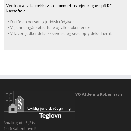
Ved køb af villa, rækkevilla, sommerhus, ejerlejlighed på DE
købsaftale
• Du får en personlig juridisk rådgiver
• Vi gennemgår købsaftale og alle dokumenter
• Vi laver godkendelsesskrivelse og sikre opfyldelse heraf.
VO Afdeling København:
Amaliegade 6 ,2 tv
1256 København K,