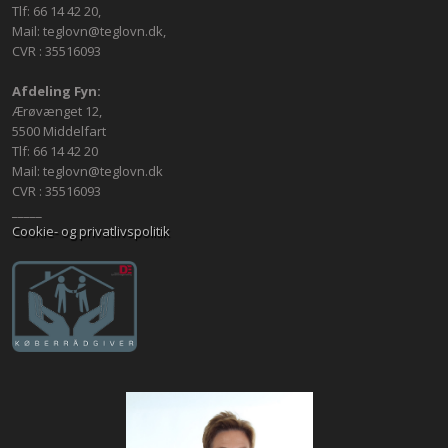
Tlf: 66 14 42 20,
Mail: teglovn@teglovn.dk,
CVR : 35516093
Afdeling Fyn:
Ærøvænget 12,
5500 Middelfart
Tlf: 66 14 42 20
Mail: teglovn@teglovn.dk
CVR : 35516093
_____
Cookie- og privatlivspolitik