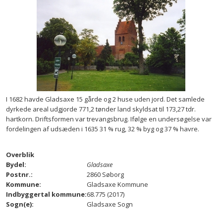
I 1682 havde Gladsaxe 15 gårde og 2 huse uden jord. Det samlede
dyrkede areal udgjorde 771,2 tønder land skyldsat til 173,27 tdr.
hartkorn. Driftsformen var trevangsbrug. Ifølge en undersøgelse var
fordelingen af udsæden i 1635 31 % rug, 32 % byg og 37 % havre.
Overblik
Bydel:
Gladsaxe
Postnr.:
2860 Søborg
Kommune:
Gladsaxe Kommune
Indbyggertal kommune:
68.775 (2017)
Sogn(e):
Gladsaxe Sogn