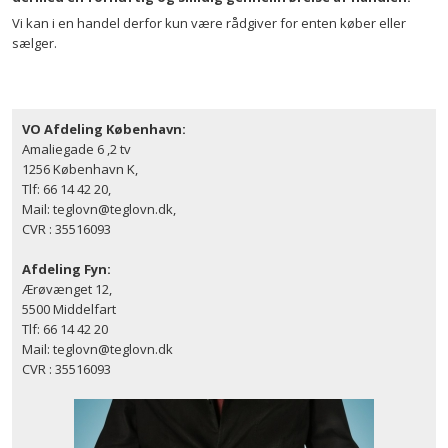
Vi kan i en handel derfor kun være rådgiver for enten køber eller
sælger.
VO Afdeling København:
Amaliegade 6 ,2 tv
1256 København K,
Tlf: 66 14 42 20,
Mail: teglovn@teglovn.dk,
CVR : 35516093
Afdeling Fyn:
Ærøvænget 12,
5500 Middelfart
Tlf: 66 14 42 20
Mail: teglovn@teglovn.dk
CVR : 35516093