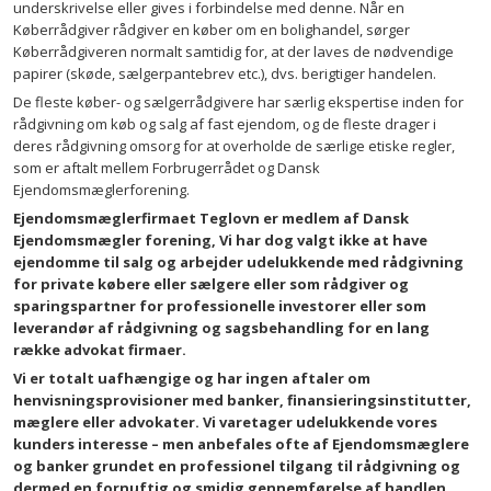
underskrivelse eller gives i forbindelse med denne. Når en
Køberrådgiver rådgiver en køber om en bolighandel, sørger
Køberrådgiveren normalt samtidig for, at der laves de nødvendige
papirer (skøde, sælgerpantebrev etc.), dvs. berigtiger handelen.
De fleste køber- og sælgerrådgivere har særlig ekspertise inden for
rådgivning om køb og salg af fast ejendom, og de fleste drager i
deres rådgivning omsorg for at overholde de særlige etiske regler,
som er aftalt mellem Forbrugerrådet og Dansk
Ejendomsmæglerforening.
Ejendomsmæglerfirmaet Teglovn er medlem af Dansk
Ejendomsmægler forening, Vi har dog valgt ikke at have
ejendomme til salg og arbejder udelukkende med rådgivning
for private købere eller sælgere eller som rådgiver og
sparingspartner for professionelle investorer eller som
leverandør af rådgivning og sagsbehandling for en lang
række advokat firmaer.
Vi er totalt uafhængige og har ingen aftaler om
henvisningsprovisioner med banker, finansieringsinstitutter,
mæglere eller advokater. Vi varetager udelukkende vores
kunders interesse – men anbefales ofte af Ejendomsmæglere
og banker grundet en professionel tilgang til rådgivning og
dermed en fornuftig og smidig gennemførelse af handlen.