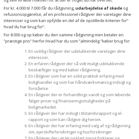
og selv vil løbe risikoen for at der er noget du har overset.
For kr. 4.000 til 7.000 får du rådgivning,
udarbejdelse af skøde
og
refusionsopgørelse, af en professionel rådgiver der varetager dine
interesser og som kan opfylde en del af de opstillede kriterier for”
hvad du har brug for”.
For 8.000 og op køber du den samme rådgivning men betaler en
”præstige pris” herfor.Hvad har du som ”almindelig ”køber brug for:
En uvildig rådgiver der udelukkende varetager dine
interesser.
En erfaren rådgiver der så vidt muligt udelukkende
beskæftiger sig med køber rådgivning.
En rådgiver som har en solid praktisk erfaring med
bolighandler og som har håndværksmæssig indsigt og
forståelse.
En rådgiver der er forhandlings vandt og som løbende
følger priser og finansieringsmuligheder på
boligmarkedet.
En rådgiver der har indsigt i tilstandsrapport og el-
rapport og som kan rådgive dig herom.
En rådgiver der har erfaring med valg af og rådgivning
om, ejerskifteforsikringer og husforsikringer
En rådgiver der i et let og klart sprog forklarer og