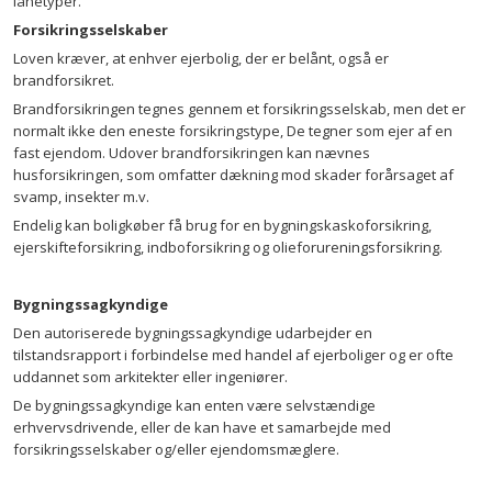
lånetyper.
Forsikringsselskaber
Loven kræver, at enhver ejerbolig, der er belånt, også er
brandforsikret.
Brandforsikringen tegnes gennem et forsikringsselskab, men det er
normalt ikke den eneste forsikringstype, De tegner som ejer af en
fast ejendom. Udover brandforsikringen kan nævnes
husforsikringen, som omfatter dækning mod skader forårsaget af
svamp, insekter m.v.
Endelig kan boligkøber få brug for en bygningskaskoforsikring,
ejerskifteforsikring, indboforsikring og olieforureningsforsikring.
Bygningssagkyndige
Den autoriserede bygningssagkyndige udarbejder en
tilstandsrapport i forbindelse med handel af ejerboliger og er ofte
uddannet som arkitekter eller ingeniører.
De bygningssagkyndige kan enten være selvstændige
erhvervsdrivende, eller de kan have et samarbejde med
forsikringsselskaber og/eller ejendomsmæglere.