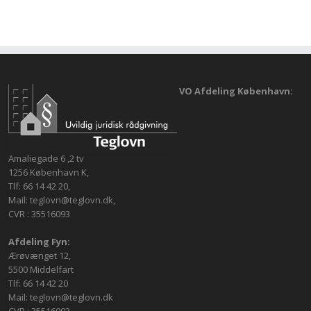
VO Afdeling København:
Amaliegade 6 ,2 tv
1256 København K,
Tlf: 66 14 42 20,
Mail: teglovn@teglovn.dk,
CVR : 35516093
Afdeling Fyn:
Ærøvænget 12,
5500 Middelfart
Tlf: 66 14 42 20
Mail: teglovn@teglovn.dk
CVR : 35516093