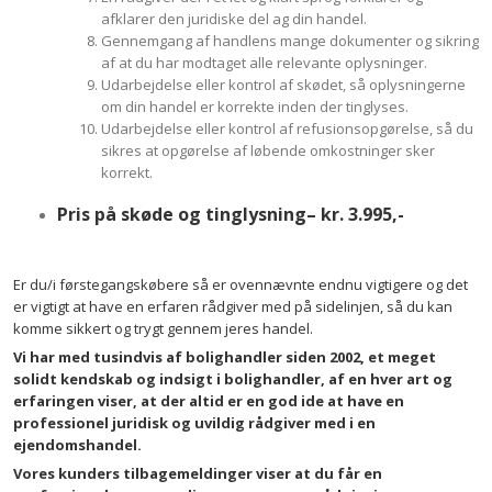
afklarer den juridiske del ag din handel.
Gennemgang af handlens mange dokumenter og sikring
af at du har modtaget alle relevante oplysninger.
Udarbejdelse eller kontrol af skødet, så oplysningerne
om din handel er korrekte inden der tinglyses.
Udarbejdelse eller kontrol af refusionsopgørelse, så du
sikres at opgørelse af løbende omkostninger sker
korrekt.
Pris på skøde og tinglysning– kr. 3.995,-
Er du/i førstegangskøbere så er ovennævnte endnu vigtigere og det
er vigtigt at have en erfaren rådgiver med på sidelinjen, så du kan
komme sikkert og trygt gennem jeres handel.
Vi har med tusindvis af bolighandler siden 2002, et meget
solidt kendskab og indsigt i bolighandler, af en hver art og
erfaringen viser, at der altid er en god ide at have en
professionel juridisk og uvildig rådgiver med i en
ejendomshandel.
Vores kunders tilbagemeldinger viser at du får en