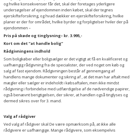
og hvilke konsekvenser får det, skal der foretages yderligere
undersøgelser af ejendommen inden købet, skal der tegnes
ejerskifteforsikring, og hvad dækker en ejerskifteforsikring, hvilke
planer er der for området, hvilke byrder og forpligtelser hviler der på
ejendommen –
Pris på skøde og tinglysning– kr. 3.995,-
Kort om det ”at handle bolig”
Rådgivningens indhold
Som boligkøber eller boligsælger er det vigtigt at få en kvalificeret og
uafhængig rådgivning fra de specialister, der ved noget om køb og
salg af fast ejendom. Rådgivningen består af gennemgang af
handlens mange dokumenter og sikring af , at det man har aftalt med
mægler eller sælger er indeholdt i købsaftalen, men ikke mindst
rådgivning i forbindelse med udfærdigelse af de nødvendige papirer,
også benævnt berigtigelsen, der sikrer, at handlen også tinglyses og
dermed sikres over for 3. mand.
Valg af rådgiver
Ved valg af rådgiver skal De være opmærksom på, at ikke alle
rådgivere er uafhængige. Mange rådgivere, som eksempelvis