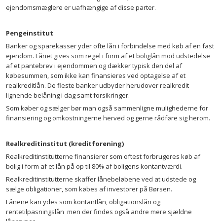
ejendomsmæglere er uafhængige af disse parter.
Pengeinstitut
Banker og sparekasser yder ofte lån i forbindelse med køb af en fast
ejendom. Lånet gives som regel i form af et boliglån mod udstedelse
af et pantebrev i ejendommen og dækker typisk den del af
købesummen, som ikke kan finansieres ved optagelse af et
realkreditlån. De fleste banker udbyder herudover realkredit
lignende belåning i dag samt forsikringer.
Som køber og sælger bør man også sammenligne mulighederne for
finansiering og omkostningerne herved og gerne rådføre sig herom.
Realkreditinstitut (kreditforening)
Realkreditinstitutterne finansierer som oftest forbrugeres køb af
bolig i form af et lån på op til 80% af boligens kontantværdi.
Realkreditinstitutterne skaffer lånebeløbene ved at udstede og
sælge obligationer, som købes af investorer på Børsen.
Lånene kan ydes som kontantlån, obligationslån og
rentetilpasningslån men der findes også andre mere sjældne