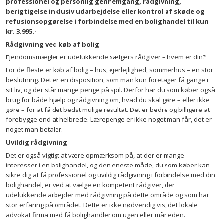
professionel og personlig gennemgang, rådgivning,
berigtigelse inklusiv udarbejdelse eller kontrol af skøde og
refusionsopgørelse i forbindelse med en bolighandel til kun
kr. 3.995.-
Rådgivning ved køb af bolig
Ejendomsmægler er udelukkende sælgers rådgiver – hvem er din?
For de fleste er køb af bolig – hus, ejerlejlighed, sommerhus – en stor
beslutning. Det er en disposition, som man kun foretager få gange i
sit liv, og der står mange penge på spil. Derfor har du som køber også
brug for både hjælp og rådgivning om, hvad du skal gøre – eller ikke
gøre – for at få det bedst mulige resultat. Det er bedre og billigere at
forebygge end at helbrede. Lærepenge er ikke noget man får, det er
noget man betaler.
Uvildig rådgivning
Det er også vigtigt at være opmærksom på, at der er mange
interesser i en bolighandel, og den eneste måde, du som køber kan
sikre dig at få professionel og uvildig rådgivning i forbindelse med din
bolighandel, er ved at vælge en kompetent rådgiver, der
udelukkende arbejder med rådgivning på dette område og som har
stor erfaring på området. Dette er ikke nødvendig vis, det lokale
advokat firma med få bolighandler om ugen eller måneden.