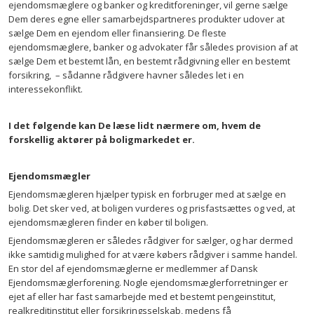
ejendomsmæglere og banker og kreditforeninger, vil gerne sælge
Dem deres egne eller samarbejdspartneres produkter udover at
sælge Dem en ejendom eller finansiering. De fleste
ejendomsmæglere, banker og advokater får således provision af at
sælge Dem et bestemt lån, en bestemt rådgivning eller en bestemt
forsikring, – sådanne rådgivere havner således let i en
interessekonflikt.
I det følgende kan De læse lidt nærmere om, hvem de
forskellig aktører på boligmarkedet er.
Ejendomsmægler
Ejendomsmægleren hjælper typisk en forbruger med at sælge en
bolig. Det sker ved, at boligen vurderes og prisfastsættes og ved, at
ejendomsmægleren finder en køber til boligen.
Ejendomsmægleren er således rådgiver for sælger, og har dermed
ikke samtidig mulighed for at være købers rådgiver i samme handel.
En stor del af ejendomsmæglerne er medlemmer af Dansk
Ejendomsmæglerforening. Nogle ejendomsmæglerforretninger er
ejet af eller har fast samarbejde med et bestemt pengeinstitut,
realkreditinstitut eller forsikringsselskab, medens få