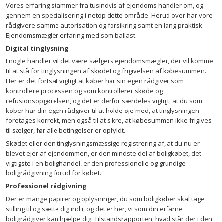
Vores erfaring stammer fra tusindvis af ejendoms handler om, og
gennem en specialisering i netop dette område. Herud over har vore
rådgivere samme autorisation og forsikring samt en lang praktisk
Ejendomsmægler erfaring med som ballast.
Digital tinglysning
I nogle handler vil det være sælgers ejendomsmægler, der vil komme
til at stå for tinglysningen af skødet og frigivelsen af købesummen.
Her er det fortsat vigtigt at køber har sin egen rådgiver som
kontrollere processen og som kontrollerer skøde og
refusionsopgørelsen, og det er derfor særdeles vigtigt, at du som
køber har din egen rådgiver til at holde øje med, at tinglysningen
foretages korrekt, men også til at sikre, at købesummen ikke frigives
til sælger, før alle betingelser er opfyldt.
Skødet eller den tinglysningsmæssige registrering af, at du nu er
blevet ejer af ejendommen, er den mindste del af boligkøbet, det
vigtigste i en bolighandel, er den professionelle og grundige
boligrådgivning forud for købet.
Professionel rådgivning
Der er mange papirer og oplysninger, du som boligkøber skal tage
stilling til og sætte dig ind i, og det er her, vi som din erfarne
boligrådgiver kan hjælpe dig. Tilstandsrapporten, hvad står der i den