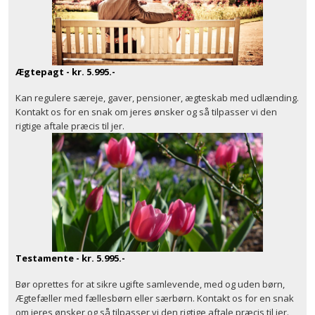
Ægtepagt - kr. 5.995.-
Kan regulere særeje, gaver, pensioner, ægteskab med udlænding.
Kontakt os for en snak om jeres ønsker og så tilpasser vi den
rigtige aftale præcis til jer.
Testamente - kr. 5.995.-
Bør oprettes for at sikre ugifte samlevende, med og uden børn,
Ægtefæller med fællesbørn eller særbørn. Kontakt os for en snak
om jeres ønsker og så tilpasser vi den rigtige aftale præcis til jer.