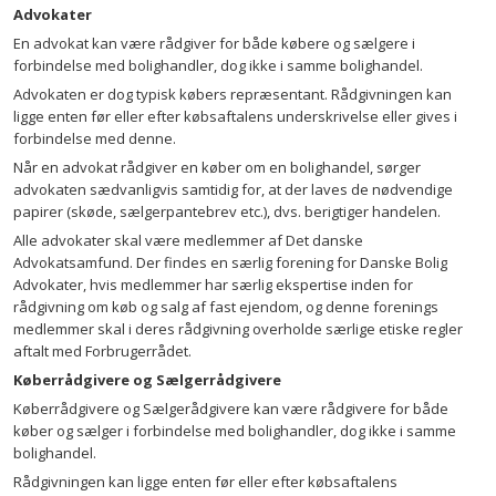
Advokater
En advokat kan være rådgiver for både købere og sælgere i
forbindelse med bolighandler, dog ikke i samme bolighandel.
Advokaten er dog typisk købers repræsentant. Rådgivningen kan
ligge enten før eller efter købsaftalens underskrivelse eller gives i
forbindelse med denne.
Når en advokat rådgiver en køber om en bolighandel, sørger
advokaten sædvanligvis samtidig for, at der laves de nødvendige
papirer (skøde, sælgerpantebrev etc.), dvs. berigtiger handelen.
Alle advokater skal være medlemmer af Det danske
Advokatsamfund. Der findes en særlig forening for Danske Bolig
Advokater, hvis medlemmer har særlig ekspertise inden for
rådgivning om køb og salg af fast ejendom, og denne forenings
medlemmer skal i deres rådgivning overholde særlige etiske regler
aftalt med Forbrugerrådet.
Køberrådgivere og Sælgerrådgivere
Køberrådgivere og Sælgerådgivere kan være rådgivere for både
køber og sælger i forbindelse med bolighandler, dog ikke i samme
bolighandel.
Rådgivningen kan ligge enten før eller efter købsaftalens