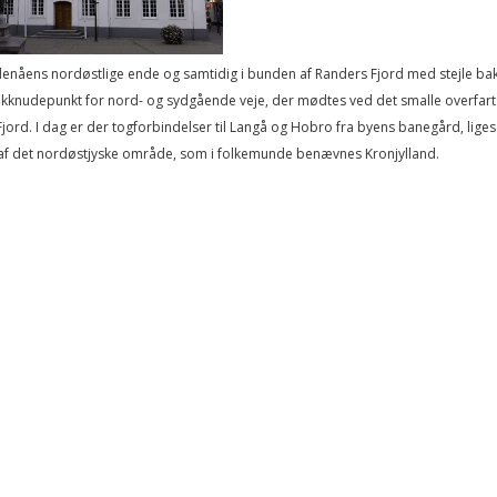
enåens nordøstlige ende og samtidig i bunden af Randers Fjord med stejle ba
afikknudepunkt for nord- og sydgående veje, der mødtes ved det smalle overfar
jord. I dag er der togforbindelser til Langå og Hobro fra byens banegård, lig
el af det nordøstjyske område, som i folkemunde benævnes Kronjylland.