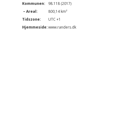
Kommunen:
98.118 (2017)
– Areal:
800,14 km²
Tidszone:
UTC +1
Hjemmeside:
www.randers.dk