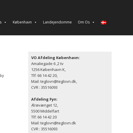
s
København
Landejendomme
Om Os
VO Afdeling København:
Amaliegade 6 ,2 tv
1256 København K,
Tlf: 66 14 42 20,
 by
Mail: teglovn@teglovn.dk,
CVR : 35516093
Afdeling Fyn:
Ærøvænget 12,
5500 Middelfart
Tlf: 66 14 42 20
Mail: teglovn@teglovn.dk
CVR : 35516093