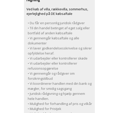
regning
Ved køb af villa, rækkevilla, sommerhus,
ejerlejlighed på DE købsaftale
• Du får en personlig juridisk rådgiver
• Til din handel betinget af eget salg eller
bortfald af anden købsaftale
• Vi gennemgår købsaftale og alle
dokumenter
• Vi laver godkendelsesskrivelse og sikrer
opfyldelse heraf.
• Vi udarbejder eller kontrollerer skøde
• Vi udarbejder eller kontrollerer
refusionsopgørelse
• Vi gennemgår og rådgiver om
forsikringstilbud
• Vi koordinerer handlen med din bank og
mægler, for smidig sagsgang
• Juridisk rådgivning og hjælp gennem
hele handlen.
• Mulighed for forhandling af pris og vilkår
• Mulighed for Pristjek