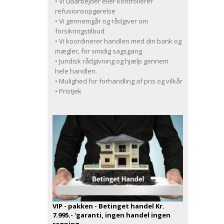
• Vi udarbejder eller kontrollerer
refusionsopgørelse
• Vi gennemgår og rådgiver om
forsikringstilbud
• Vi koordinerer handlen med din bank og
mægler, for smidig sagsgang
• Juridisk rådgivning og hjælp gennem
hele handlen.
• Mulighed for forhandling af pris og vilkår
• Pristjek
VIP - pakken - Betinget handel Kr.
7.995.- 'garanti, ingen handel ingen