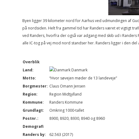
Byen ligger 39 kilometer nord for Aarhus ved udmundingen af Gud
på nordsiden. Helt fra gammel tid har Randers været et vigtigt tr
ved Randers, hvorfra der også var adgang med skib ud i Randers F
alle IC-tog på vej mod nord standser her. Randers ligger i den d
Overblik
Land:
Danmark
Motto:
“Hvor søvejen møder de 13 landeveje”
Borgmester:
Claus Omann Jensen
Region:
Region Midtjylland
Kommune:
Randers Kommune
Grundlagt:
Omkring 1000-tallet
Postnr.:
8900, 8920, 8930, 8940 og 8960
Demografi
Randers by:
62.563 (2017)