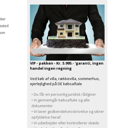
kker
tssted
esom
VIP - pakken - Kr. 5.995.- 'garanti, ingen
handel ingen regning
Ved køb af villa, rækkevilla, sommerhus,
ejerlejlighed på DE købsaftale
• Du får en personlig juridisk rådgiver
• Vi gennemgår købsaftale og alle
dokumenter
• Vi laver godkendelsesskrivelse og sikrer
opfyldelse heraf.
• Vi udarbejder eller kontrollerer skøde